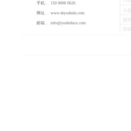
均
手机：150 0000 0626
150 0000 0626
分
网址：www.shyoshida.com
www.shyoshida.com
搅
邮箱：info@shyoshida.com
info@yoshidacn.com
管