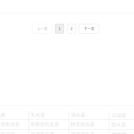
上一页
1
2
下一页
化机
乳化泵
混合器
过滤器
剪切乳化机
高剪切乳化泵
静态混合器
阻火器