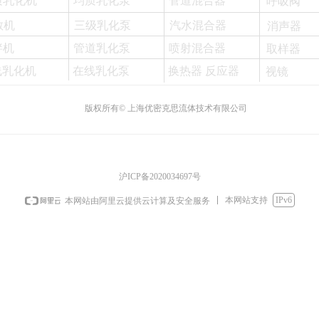
质乳化机
均质乳化泵
管道混合器
呼吸阀
散机
三级乳化泵
汽水混合器
消声器
拌机
管道乳化泵
喷射混合器
取样器
线乳化机
在线乳化泵
换热器 反应器
视镜
版权所有©
上海优密克思流体技术有限公司
沪ICP备2020034697号
本网站支持
IPv6
本网站由阿里云提供云计算及安全服务