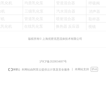
质乳化机
均质乳化泵
管道混合器
呼吸阀
散机
三级乳化泵
汽水混合器
消声器
拌机
管道乳化泵
喷射混合器
取样器
线乳化机
在线乳化泵
换热器 反应器
视镜
版权所有©
上海优密克思流体技术有限公司
沪ICP备2020034697号
本网站支持
IPv6
本网站由阿里云提供云计算及安全服务