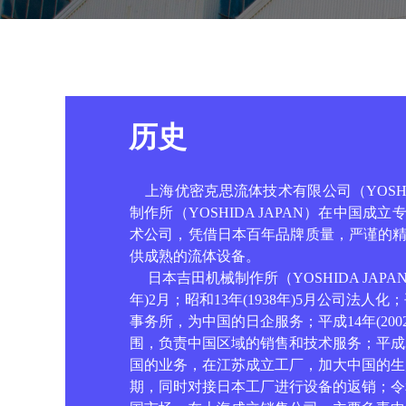
历史
上海优密克思流体技术有限公司（
YOSH
制作所（
YOSHIDA JAPAN
）在中国成立
术公司，凭借日本百年品牌质量，严谨的
供成熟的流体设备。
日本吉田机械制作所（
YOSHIDA JAPA
年
)2
月；昭和
13
年
(1938
年
)5
月公司法人化；
事务所，为中国的日企服务；平成
14
年
(200
围，负责中国区域的销售和技术服务；平成
国的业务，在江苏成立工厂，加大中国的生
期，同时对接日本工厂进行设备的返销；令