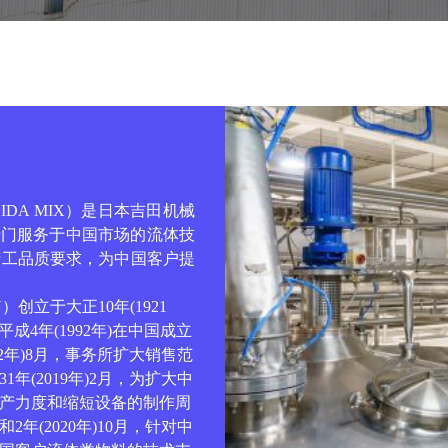
IDA MIX
）是日本吉田机械
专门服务于中国市场的流体技
精工品质要求，为中国客户提
N
）创立于大正
10
年
(1921
平成
4
年
(1992
年
)
在中国成立
2
年
)8
月，事务所扩大销售范
31
年
(2019
年
)2
月，为扩大中
产力度和缩短设备的制作周
和
2
年
(2020
年
)10
月，针对中