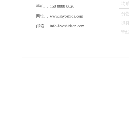
均
手机：150 0000 0626
150 0000 0626
分
网址：www.shyoshida.com
www.shyoshida.com
搅
邮箱：info@shyoshida.com
info@yoshidacn.com
管